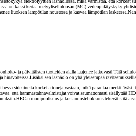
nsietokykyä elektrolyyttien läsnäollessa, mikä varmistaa, että korkeat su
C:ssä on kaksi kertaa metyyliselluloosan (MC) vedenpidätyskyky yhdis
enenee liuoksen lämpötilan noustessa ja kasvaa lämpötilan laskeessa
 ja päivittäisten tuotteiden alalla laajenee jatkuvasti.Tätä selluloosae
 hiusvoiteissa.Lisäksi sen läsnäolo on yhä yleisempää ravitsemuksellisis
ssa sideaineita korkeita ioneja vastaan, mikä parantaa merkittävästi ta
vaa, että hammastahnavalmistajat voivat saumattomasti sisällyttää HEC
uksiin.HEC:n monipuolisuus ja kustannustehokkuus tekevät siitä arvok