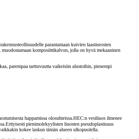
rakennusteollisuudelle parantamaan kuivien laastiseosten
sa, muodostamaan komposiittikalvon, jolla on hyvä mekaaninen
aa, parempaa tarttuvuutta vaikeisiin alustoihin, pienempi
ostumisesta happamissa olosuhteissa.HEC:n vesiliuos ilmenee
a.Erityisesti pienimolekyylisten liuosten pseudoplastisuus
 vaikkakin kokee laskun tämän alueen ulkopuolella.