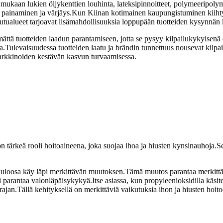
ukaan lukien öljykenttien louhinta, lateksipinnoitteet, polymeeripolymero
ilien painaminen ja värjäys.Kun Kiinan kotimainen kaupungistuminen kii
eutualueet tarjoavat lisämahdollisuuksia loppupään tuotteiden kysynnän 
mättä tuotteiden laadun parantamiseen, jotta se pysyy kilpailukykyisen
.Tulevaisuudessa tuotteiden laatu ja brändin tunnettuus nousevat kilpai
arkkinoiden kestävän kasvun turvaamisessa.
rkeä rooli hoitoaineena, joka suojaa ihoa ja hiusten kynsinauhoja.Se 
elluloosa käy läpi merkittävän muutoksen.Tämä muutos parantaa merkit
 parantaa valonläpäisykykyä.Itse asiassa, kun propyleenioksidilla käsit
ajan.Tällä kehityksellä on merkittäviä vaikutuksia ihon ja hiusten hoitoo