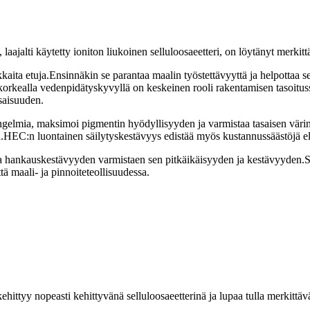
alti käytetty ioniton liukoinen selluloosaeetteri, on löytänyt merkittä
kaita etuja.Ensinnäkin se parantaa maalin työstettävyyttä ja helpottaa s
 korkealla vedenpidätyskyvyllä on keskeinen rooli rakentamisen tasoitu
saisuuden.
ngelmia, maksimoi pigmentin hyödyllisyyden ja varmistaa tasaisen vär
HEC:n luontainen säilytyskestävyys edistää myös kustannussäästöjä eli
a hankauskestävyyden varmistaen sen pitkäikäisyyden ja kestävyyden.Sil
tä maali- ja pinnoiteteollisuudessa.
yy nopeasti kehittyvänä selluloosaeetterinä ja lupaa tulla merkittävä