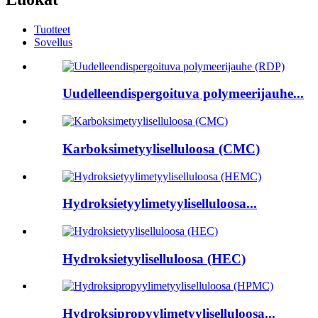
Tuotteet
Sovellus
Uudelleendispergoituva polymeerijauhe...
Karboksimetyyliselluloosa (CMC)
Hydroksietyylimetyyliselluloosa...
Hydroksietyyliselluloosa (HEC)
Hydroksipropyylimetyyliselluloosa...