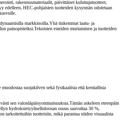
inti, rakennusmateriaalit, päivittäiset kuluttajatuotteet,
htyy edelleen, HEC-pohjaisten tuotteiden kysynnän odotetaan
kasvulle.
ä dynaamisilla markkinoilla.Yhä tiukemmat laatu- ja
lun painopisteiksi.Teknisten esteiden murtaminen ja tuotteiden
muodostaa suojakilven sekä fysikaalisia että kemiallisia
tävästi sen valonläpäisyominaisuuksia.Tämän askeleen eteenpäin
ellyn hydroksietyyliselluloosan osuus saavuttaa 30 %,
n tarkoitettuihin tuotteisiin, mikä parantaa niiden visuaalista