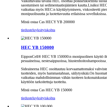
Vaikuttavalla tavalla HEC osoittaa poikkeuksellista suola
saostumisen tai sedimentaatiojäämien kautta.Lisäksi HE
vaikuttaa myös HEC:n käyttäytymiseen, viskositeetti pi
monipuolisuutta ja luotettavuutta erilaisissa sovelluksissa.
Mistä ostaa Cas HECY YB 200000
tiedustelu
yksityiskohta
HEC YB 150000
EipponCell® HEC YB 150000:n monipuolinen käyttö ihonhoito-
pesuaineissa, nestesaippuoissa, hiustenhoitoshampooissa ja
Sideaineena HEC osoittautuu korvaamattomaksi vahvistettae
tuotteiden, myös hammastahnan, säilytysikää.On huomatta
vaikuttaa mahdollisimman vähän tuotteen kokonaiskustann
käyttöön tarkoitettuja tuotteita.
Mistä ostaa Cas HEC YB 150000
tiedustelu
yksityiskohta