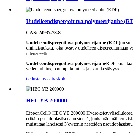
Uudelleendispergoituva polymeerijauhe (R
CAS: 24937-78-8
Uudelleendispergoituva polymeerijauhe (RDP)
on sum
ominaisuuksia, joka pystyy uudelleen dispergoitumaan ve
intensiteetti.
Uudelleendispergoituva polymeerijauhe
RDP parantaa k
vedenkulutus, parempi kulutus- ja iskunkestävyys.
tiedustelu
yksityiskohta
HEC YB 200000
EipponCell® HEC YB 200000 Hydroksietyyliselluloosaeet
erittäin pseudoplastisena nesteenä, jonka näennäinen visk
muistuttaa läheisesti Newtonin nesteiden pseudoplastisuu