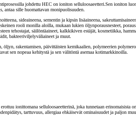
öintiprosessilla johdettu HEC on ioniton selluloosaeetteri.Sen ioniton lu
us, antaa sille huomattavan monipuolisuuden.
innoitteena, sideaineena, sementin ja kipsin lisäaineena, sakeuttamisain
einen rooli monilla aloilla, mukaan lukien öljynporausnesteet, porauskä
musteen tehostajat, säilöntäaineet, kalkkikiven estäjät, kosmetiikka, ham
sidit, bakteeriviljelyväliaineet ja muut.
n, öljyn, rakentamisen, päivittäisten kemikaalien, polymeerien polymero
vat sen nopeaa kehitystä ja sen välitöntä asemaa kotimarkkinoilla.
uu ionittomana selluloosaeetterinä, joka tunnetaan erinomaisista omina
denpidätys, tarttuvuus, allergiaa ehkäisevät ominaisuudet ja paljon muu