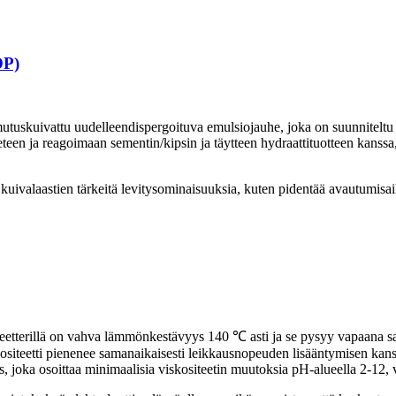
DP)
utuskuivattu uudelleendispergoituva emulsiojauhe, joka on suunniteltu 
teen ja reagoimaan sementin/kipsin ja täytteen hydraattituotteen kans
uivalaastien tärkeitä levitysominaisuuksia, kuten pidentää avautumisaik
terillä on vahva lämmönkestävyys 140 ℃ asti ja se pysyy vapaana sa
ositeetti pienenee samanaikaisesti leikkausnopeuden lisääntymisen kanss
s, joka osoittaa minimaalisia viskositeetin muutoksia pH-alueella 2-12,