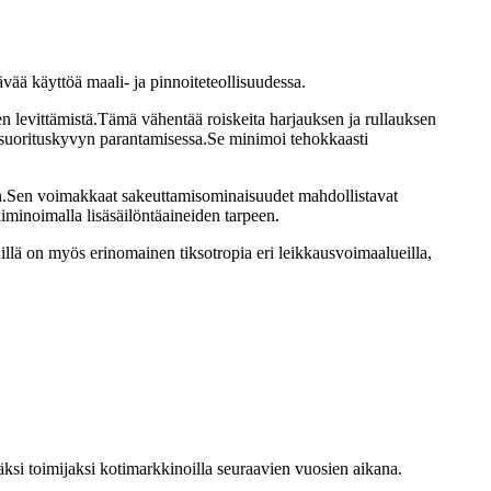
vää käyttöä maali- ja pinnoiteteollisuudessa.
en levittämistä.Tämä vähentää roiskeita harjauksen ja rullauksen
ssuorituskyvyn parantamisessa.Se minimoi tehokkaasti
in.Sen voimakkaat sakeuttamisominaisuudet mahdollistavat
minoimalla lisäsäilöntäaineiden tarpeen.
lä on myös erinomainen tiksotropia eri leikkausvoimaalueilla,
ksi toimijaksi kotimarkkinoilla seuraavien vuosien aikana.