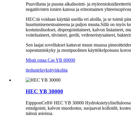
Puuvillasta ja puusta alkalisointi- ja etyleenioksidieetter
negatiivisten ionien kanssa ja erinomainen yhteensopivu
HEC:tä voidaan käyttää useilla eri aloilla, ja se toimii p
huurtumisenestoaineena ja paljon muuta.Sillä on myös kesk
kostutusliuokset, dispergointiaineet, kalvon lisäaineet, 
voiteluaineet, tiivisteet, geelit, vedeneristysaineet, bakteri
Sen laajat sovellukset kattavat muun muassa pinnoitteide
sopeutumiskyky ja monipuolinen käyttökelpoisuus korosta
Mistä ostaa Cas YB 60000
tiedustelu
yksityiskohta
HEC YB 30000
EippponCell® HEC YB 30000 Hydroksietyyliselluloosa erott
emulgointi, kalvon muodostus, suojaavat kolloidit, kosteu
näissä asioissa.