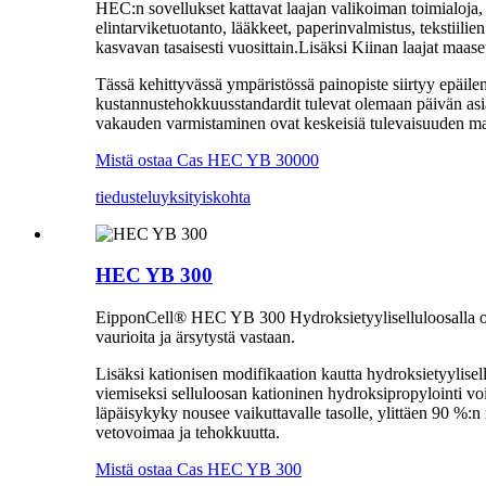
HEC:n sovellukset kattavat laajan valikoiman toimialoja, m
elintarviketuotanto, lääkkeet, paperinvalmistus, teksti
kasvavan tasaisesti vuosittain.Lisäksi Kiinan laajat maas
Tässä kehittyvässä ympäristössä painopiste siirtyy epäile
kustannustehokkuusstandardit tulevat olemaan päivän asia
vakauden varmistaminen ovat keskeisiä tulevaisuuden m
Mistä ostaa Cas HEC YB 30000
tiedustelu
yksityiskohta
HEC YB 300
EipponCell® HEC YB 300 Hydroksietyyliselluloosalla on tä
vaurioita ja ärsytystä vastaan.
Lisäksi kationisen modifikaation kautta hydroksietyylis
viemiseksi selluloosan kationinen hydroksipropylointi voi
läpäisykyky nousee vaikuttavalle tasolle, ylittäen 90 %:n r
vetovoimaa ja tehokkuutta.
Mistä ostaa Cas HEC YB 300