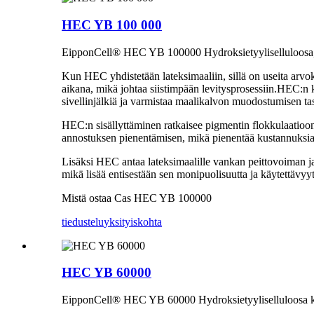
HEC YB 100 000
EipponCell® HEC YB 100000 Hydroksietyyliselluloosa, laaj
Kun HEC yhdistetään lateksimaaliin, sillä on useita arvok
aikana, mikä johtaa siistimpään levitysprosessiin.HEC:n
sivellinjälkiä ja varmistaa maalikalvon muodostumisen ta
HEC:n sisällyttäminen ratkaisee pigmentin flokkulaatioo
annostuksen pienentämisen, mikä pienentää kustannuksia.
Lisäksi HEC antaa lateksimaalille vankan peittovoiman j
mikä lisää entisestään sen monipuolisuutta ja käytettävyyt
Mistä ostaa Cas HEC YB 100000
tiedustelu
yksityiskohta
HEC YB 60000
EipponCell® HEC YB 60000 Hydroksietyyliselluloosa kehitt