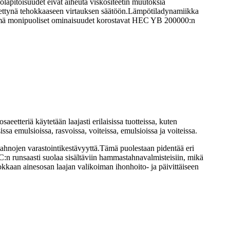
olapitoisuudet eivät aiheuta viskositeetin muutoksia
tettynä tehokkaaseen virtauksen säätöön.Lämpötiladynamiikka
.Nämä monipuoliset ominaisuudet korostavat HEC YB 200000:n
etteriä käytetään laajasti erilaisissa tuotteissa, kuten
sa emulsioissa, rasvoissa, voiteissa, emulsioissa ja voiteissa.
hnojen varastointikestävyyttä.Tämä puolestaan ​​pidentää eri
:n runsaasti suolaa sisältäviin hammastahnavalmisteisiin, mikä
kaan ainesosan laajan valikoiman ihonhoito- ja päivittäiseen