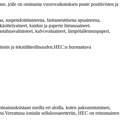
onne, jolle on ominaista vuorovaikutuksen puute positiivisten ja
eena, suspendointiaineena, farmaseuttisena apuaineena,
sittelyaineet, kuidun ja paperin liimausaineet,
mastahnavalmisteet, kalvovaluaineet, lämpötallennuspaperi,
innin ja tekstiiliteollisuuden.HEC:n huomattava
isuuksistaan ​​useilla eri aloilla, kuten paksuuntuminen,
ta.Verrattuna ionisiin selluloosaeetteriin, HEC on erinomainen