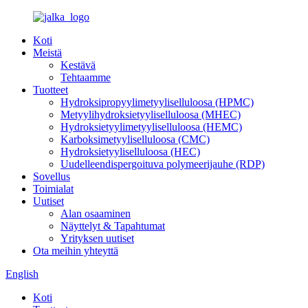
Koti
Meistä
Kestävä
Tehtaamme
Tuotteet
Hydroksipropyylimetyyliselluloosa (HPMC)
Metyylihydroksietyyliselluloosa (MHEC)
Hydroksietyylimetyyliselluloosa (HEMC)
Karboksimetyyliselluloosa (CMC)
Hydroksietyyliselluloosa (HEC)
Uudelleendispergoituva polymeerijauhe (RDP)
Sovellus
Toimialat
Uutiset
Alan osaaminen
Näyttelyt & Tapahtumat
Yrityksen uutiset
Ota meihin yhteyttä
English
Koti